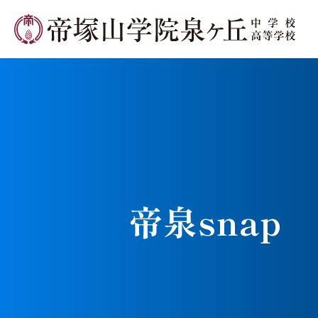
学校長メ
帝泉snap