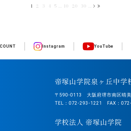
1
2
3
4
5
...
10
20
30
...
CCOUNT
Instagram
YouTube
帝塚山学院泉ヶ丘中学
〒590-0113
大阪府堺市南区晴美
TEL：072-293-1221 FAX：072-
学校法人 帝塚山学院