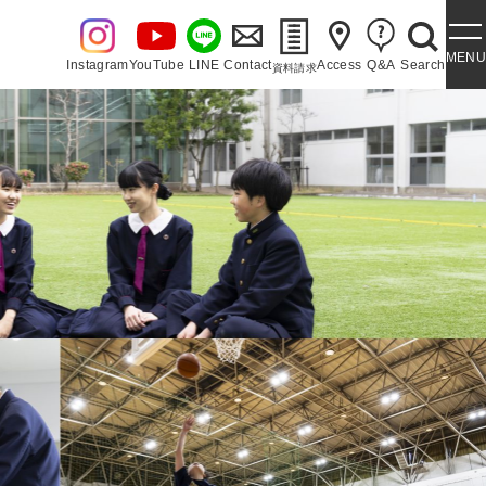
MENU
Instagram
YouTube
LINE
Contact
Access
Q&A
Search
資料請求
・泉ヶ丘讃歌