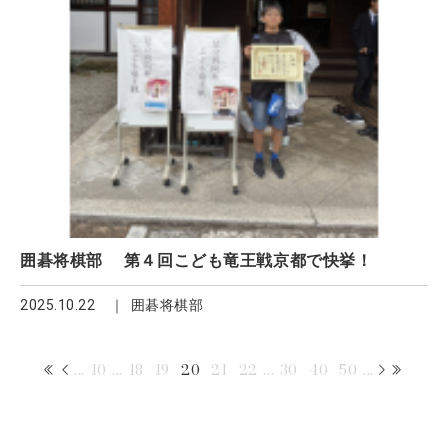
囲碁将棋部 第４回こども竜王戦京都で快挙！
2025.10.22
囲碁将棋部
...
10
...
18
19
20
21
22
...
30
40
50
...