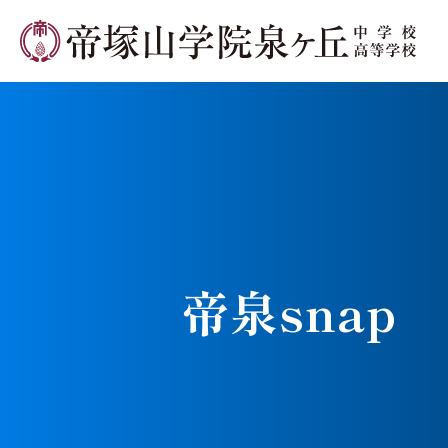
学校長メ
帝泉snap