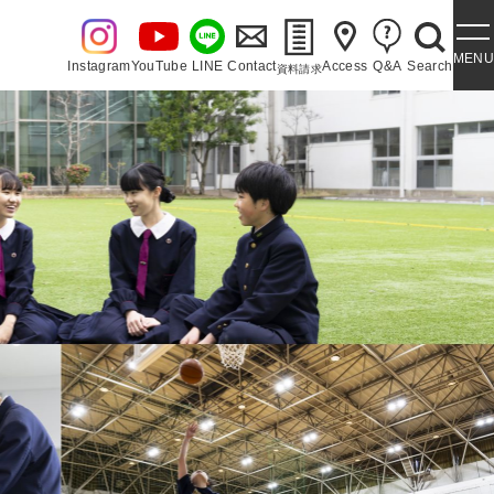
MENU
Instagram
YouTube
LINE
Contact
Access
Q&A
Search
資料請求
・泉ヶ丘讃歌