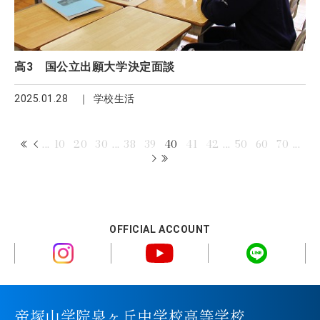
高3 国公立出願大学決定面談
2025.01.28
学校生活
...
10
20
30
...
38
39
40
41
42
...
50
60
70
...
OFFICIAL ACCOUNT
帝塚山学院泉ヶ丘中学校高等学校