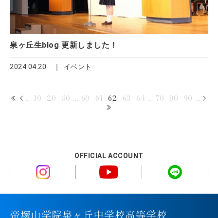
泉ヶ丘生blog 更新しました！
2024.04.20
イベント
...
10
20
30
...
60
61
62
63
64
...
70
80
90
...
OFFICIAL ACCOUNT
帝塚山学院泉ヶ丘中学校高等学校