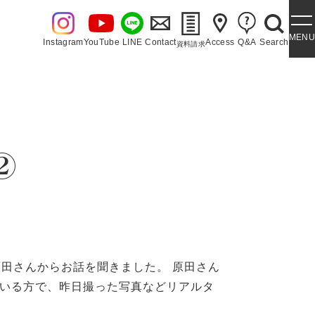
MENU
Instagram
YouTube
LINE
Contact
Access
Q&A
Search
資料請求
・泉ヶ丘讃歌
②
田さんからお話を聞きました。 原田さん
いる方で、昨日撮った写真などリアルタ