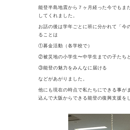
能登半島地震から７ヶ月経った今でもま
してくれました。
お話の後は学年ごとに班に分かれて「今
ることは
①募金活動（各学校で）
②被災地の小学生〜中学生までの子たち
③能登の魅力をみんなに届ける
などがあがりました。
他にも現在の時点で私たちにできる事が
込んで大阪からできる能登の復興支援を