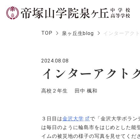
TOP
泉ヶ丘生blog
インターアクト
2024.08.08
学校長メ
インターアクトク
高校２年生 田中 楓和
３日目は
金沢大学
で「金沢大学ボラン
は毎日のように輪島市をはじめとした能
イムの被災地の様子の写真を見せてくだ