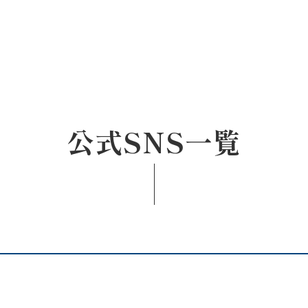
公式SNS一覧
ッセージ
泉ヶ丘校のめざす教育
環境・施設
あゆみ