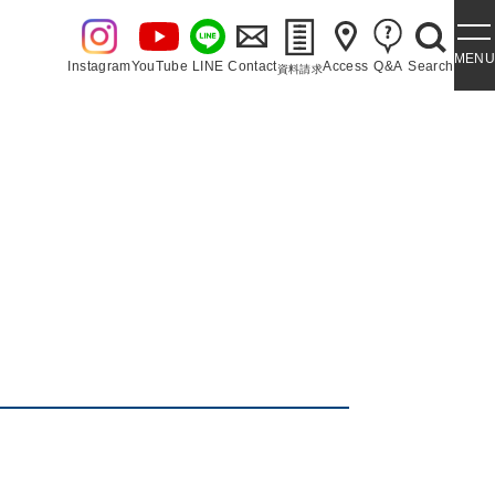
MENU
Instagram
YouTube
LINE
Contact
Access
Q&A
Search
資料請求
・泉ヶ丘讃歌