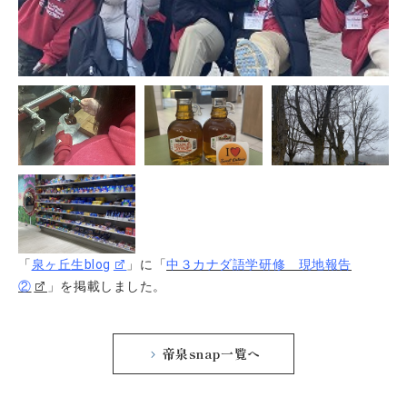
「
泉ヶ丘生blog
」に「
中３カナダ語学研修 現地報告
②
」を掲載しました。
帝泉snap一覧へ