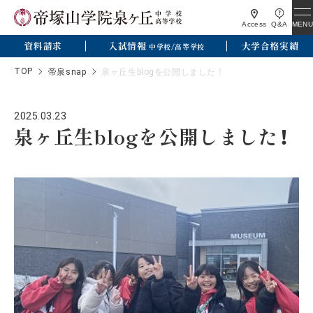
MENU
Access
Q&A
資料請求
入試情報
大学合格実績
中学校/高等学校
TOP
帝泉snap
泉ヶ丘生blogを公開しました！
2025.03.23
泉ヶ丘生blogを公開しました！