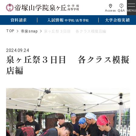
MENU
Access
Q&A
資料請求
入試情報
大学合格実績
中学校/高等学校
TOP
帝泉snap
泉ヶ丘祭３日目 各クラス模擬店編
2024.09.24
泉ヶ丘祭３日目 各クラス模擬
店編