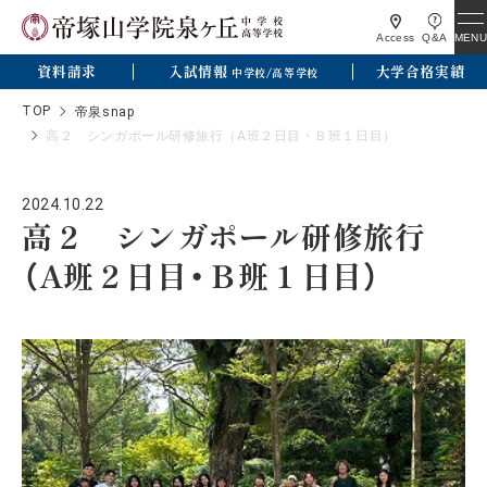
MENU
Access
Q&A
資料請求
入試情報
大学合格実績
中学校/高等学校
TOP
帝泉snap
高２ シンガポール研修旅行（A班２日目・Ｂ班１日目）
2024.10.22
高２ シンガポール研修旅行
（A班２日目・Ｂ班１日目）