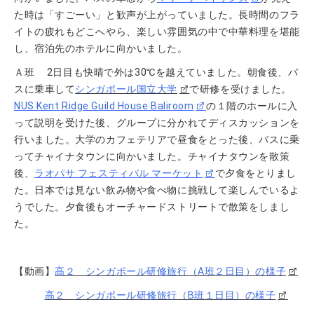
た時は「すごーい」と歓声が上がっていました。長時間のフラ
イトの疲れもどこへやら、楽しい雰囲気の中で中華料理を堪能
し、宿泊先のホテルに向かいました。
Ａ班 2日目も快晴で外は30℃を越えていました。朝食後、バ
スに乗車して
シンガポール国立大学
で研修を受けました。
NUS Kent Ridge Guild House Baliroom
の１階のホールに入
って説明を受けた後、グループに分かれてディスカッションを
行いました。大学のカフェテリアで昼食をとった後、バスに乗
ってチャイナタウンに向かいました。チャイナタウンを散策
後、
ラオパサ フェスティバル マーケット
で夕食をとりまし
た。日本では見ない飲み物や食べ物に挑戦して楽しんでいるよ
うでした。夕食後もオーチャードストリートで散策をしまし
た。
【動画】
高２ シンガポール研修旅行（A班２日目）の様子
高２ シンガポール研修旅行（B班１日目）の様子