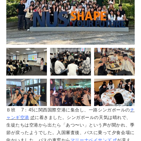
Ｂ班 7：45に関西国際空港に集合し、一路シンガポールの
チ
ャンギ空港
に着きました。シンガポールの天気は晴れで、
生徒たちは空港から出たら「あつ〜い」という声が聞かれ、季
節が戻ったようでした。入国審査後、バスに乗って夕食会場に
向かいました。バスの車窓から
マリーナベイサンズ
が見え