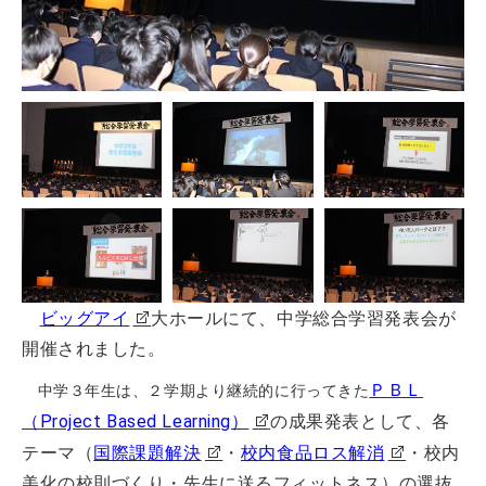
ビッグアイ
大ホールにて、中学総合学習発表会が
開催されました。
ＰＢＬ
中学３年生は、２学期より継続的に行ってきた
（Project Based Learning）
の成果発表として、各
テーマ（
国際課題解決
・
校内食品ロス解消
・校内
美化の校則づくり・先生に送るフィットネス）の選抜