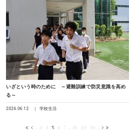
いざという時のために ～避難訓練で防災意識を高め
る～
2026.06.12
学校生活
...
3
4
5
6
7
...
10
20
30
...