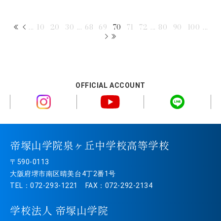
...
10
20
30
...
68
69
70
71
72
...
80
90
100
...
OFFICIAL ACCOUNT
帝塚山学院泉ヶ丘中学校高等学校
〒590-0113
大阪府堺市南区晴美台4丁2番1号
TEL：072-293-1221 FAX：072-292-2134
学校法人 帝塚山学院