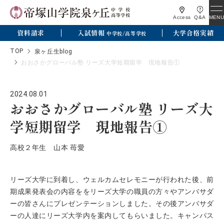
MENU
Access
Q&A
資料請求
入試情報
大学合格実績
中学校/高等学校
TOP
泉ヶ丘生blog
おおさかグローバル塾 リーズ大学短期留学 現地報告①
2024.08.01
おおさかグローバル塾 リーズ大
学短期留学 現地報告①
高校２年生 山本 苺愛
リーズ大学に到着し、ウェルカムセレモニーが行われた後、前
期成果発表会の内容ををリーズ大学の職員の方々やアンバサダ
ーの皆さんにプレゼンテーションしました。その後アンバサダ
ーの人達にリーズ大学内を案内してもらいました。キャンパス