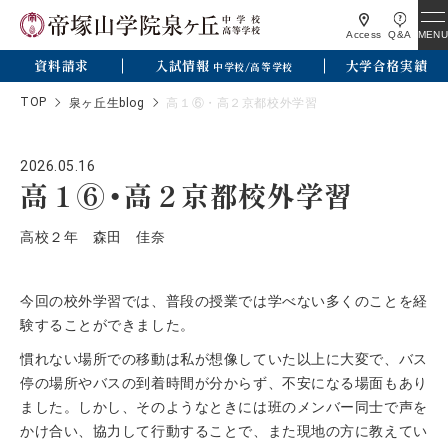
MENU
Access
Q&A
資料請求
入試情報
大学合格実績
中学校/高等学校
TOP
泉ヶ丘生blog
高１⑥・高２京都校外学習
2026.05.16
高１⑥・高２京都校外学習
高校２年 森田 佳奈
今回の校外学習では、普段の授業では学べない多くのことを経
験することができました。
慣れない場所での移動は私が想像していた以上に大変で、バス
停の場所やバスの到着時間が分からず、不安になる場面もあり
ました。しかし、そのようなときには班のメンバー同士で声を
かけ合い、協力して行動することで、また現地の方に教えてい