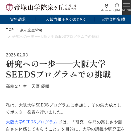
MENU
Access
Q&A
資料請求
入試情報
大学合格実績
中学校/高等学校
TOP
泉ヶ丘生blog
研究への一歩――大阪大学SEEDSプログラムでの挑戦
2026.02.03
研究への一歩――大阪大学
SEEDSプログラムでの挑戦
高校２年生 天野 優咲
私は、大阪大学SEEDSプログラムに参加し、その集大成とし
てポスター発表を行いました。
大阪大学SEEDSプログラム
は、「研究・学問の楽しさや面
白さを体感してもらうこと」を目的に、大学の講義や研究室を