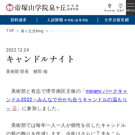
MENU
Access
Q&A
資料請求
入試情報
大学合格実績
中学校/高等学校
TOP
泉ヶ丘生blog
キャンドルナイト
2022.12.24
キャンドルナイト
美術部 部長 鯉田 稜
美術部と有志で堺市南区主催の「
minami パークキャ
ンドル2022～みんなで分かち合うキャンドルの温もり
～
」に参加しました。
美術部では毎年一人一人が個性を出したキャンドル
の瓶の飾りを作成します。今年はさらに工夫をこら