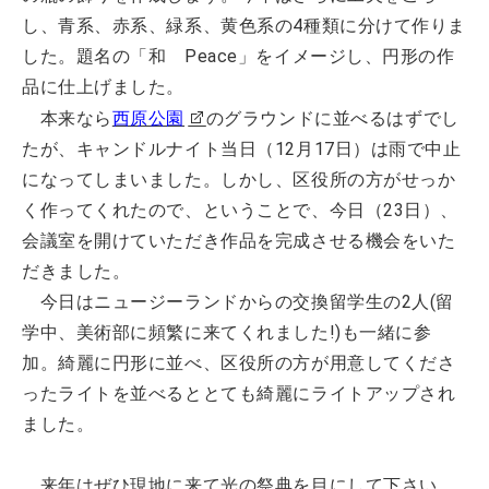
し、青系、赤系、緑系、黄色系の4種類に分けて作りま
した。題名の「和 Peace」をイメージし、円形の作
品に仕上げました。
本来なら
西原公園
のグラウンドに並べるはずでし
たが、キャンドルナイト当日（12月17日）は雨で中止
になってしまいました。しかし、区役所の方がせっか
く作ってくれたので、ということで、今日（23日）、
会議室を開けていただき作品を完成させる機会をいた
だきました。
今日はニュージーランドからの交換留学生の2人(留
学中、美術部に頻繁に来てくれました!)も一緒に参
加。綺麗に円形に並べ、区役所の方が用意してくださ
ったライトを並べるととても綺麗にライトアップされ
ました。
来年はぜひ現地に来て光の祭典を目にして下さい。