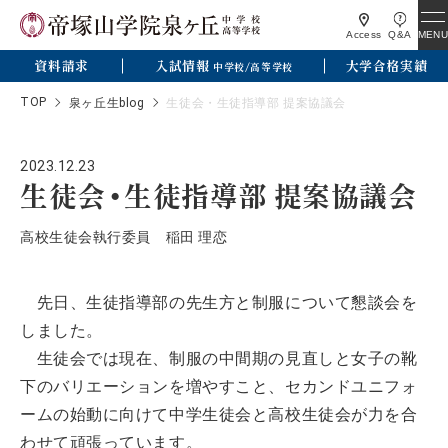
MENU
Access
Q&A
資料請求
入試情報
大学合格実績
中学校/高等学校
TOP
泉ヶ丘生blog
生徒会・生徒指導部 提案協議会
2023.12.23
生徒会・生徒指導部 提案協議会
高校生徒会執行委員 稲田 理恋
先日、生徒指導部の先生方と制服について懇談会を
しました。
生徒会では現在、制服の中間期の見直しと女子の靴
下のバリエーションを増やすこと、セカンドユニフォ
ームの始動に向けて中学生徒会と高校生徒会が力を合
わせて頑張っています。