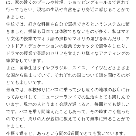
は、家の近くのプールや牧場、ショッピングモールまで連れて
行ってもらい、現地の生活や自然をより身近に感じることがで
きました。
学校では、好きな科目を自分で選択できるというシステムに驚
きました。授業も日本では体験できないものが多く、私はマオ
リ文化の授業でマオリ語の挨拶やマオリの遊びを学んだり、ア
ウトドアエデュケーションの授業でカヤックで競争をしたり、
ドラマの授業で英語のセリフを覚えたり様々なアクティングの
練習をしています。
また、留学生はタイやブラジル、スイス、ドイツなどさまざま
な国から集まっていて、それぞれの国について話を聞けるのが
とても楽しいです。
最近では、学校帰りにバスに乗って少し遠くの地域のお店に行
ってみたりして、ニュージーランドでの生活をとても楽しんで
います。現地の人とうまく会話が通じると、毎回とても嬉しい
です。バスを乗り間違えたこともあって、その時すごく焦った
のですが、周りの人が親切に教えてくれて無事に帰ることがで
きました。
今振り返ると、あっという間の3週間でとても驚いています。