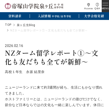
MENU
Access
Q&A
資料請求
入試情報
大学合格実績
中学校/高等学校
TOP
泉ヶ丘生blog
NZターム留学レポート①～文化も友だちも全てが新鮮～
2026.02.16
NZターム留学レポート①～文
化も友だちも全てが新鮮～
高校１年生 永坂 結里奈
ニュージーランドに来て約3週間が経ち、生活にもかなり慣れ
てきました。
ホストファミリーとは、ニュージーランドの遊びだけでなく、
節分など日本ならではの文化も一緒に楽しんでいます。休日に