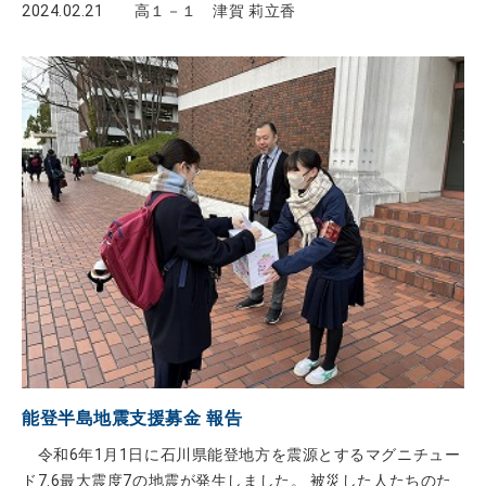
2024.02.21
高１－１ 津賀 莉立香
で、迫力があり、とても楽しかったです。
能登半島地震支援募金 報告
令和6年1月1日に石川県能登地方を震源とするマグニチュー
ド7.6最大震度7の地震が発生しました。 被災した人たちのた