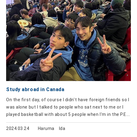
ました。そこではクラスの違うあまり普段喋ら
Study abroad in Canada
On the first day, of course I didn't have foreign friends so I
was alone but I talked to people who sat next to me or I
played basketball with about 5 people when I'm in the P.E.
class something like that, I’ve made a lot of friends so
2024.03.24
Haruma Ida