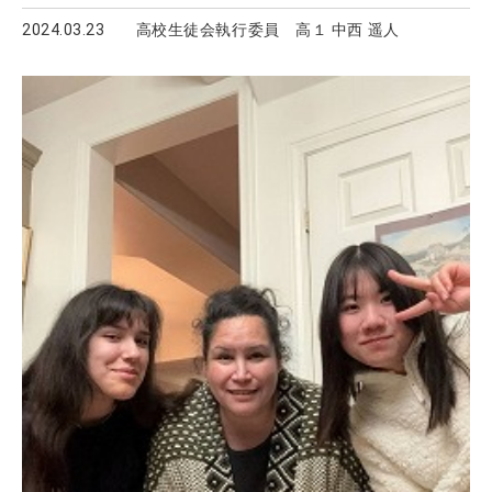
楽しさを分かち合いました。 学校以外での場所を借りて練習
2024.03.23
高校生徒会執行委員 高１ 中西 遥人
したり、自分たちが作ったクラスTシャツを着て取り組んだり
と、中学校の球技大会以上のクラスメイトとの一体感と達成感
を味わえました。 同時に、クラスメイトの意見を集約してチ
ーム決めをしたり、得意・不得意に関係なく大会に対する気持
ちを揃えたり、週に１回の練習では、効率的な時間の使い