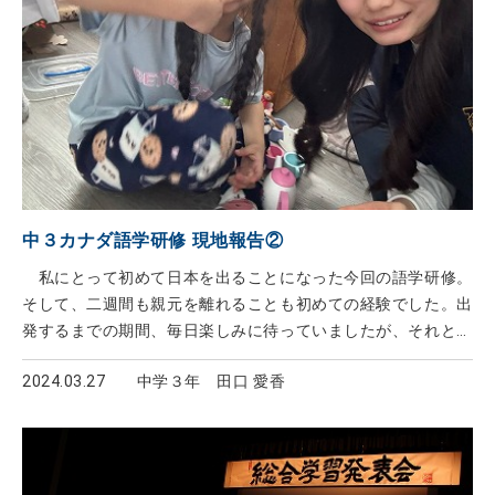
中３カナダ語学研修 現地報告②
私にとって初めて日本を出ることになった今回の語学研修。
そして、二週間も親元を離れることも初めての経験でした。出
発するまでの期間、毎日楽しみに待っていましたが、それと同
じぐらい、不安もたくさんありました。 到着すると、ホスト
2024.03.27
中学３年 田口 愛香
ファミリーに会い、プレゼントを頂きました。初めの方は全然
英語が聞き取れなくて不安が募りましたが、3日ぐらいすると
耳が慣れてきて、自分の意思表示も英語で前より上手く出来る
ようになりました。 学校では英語圏出身ではない子もたくさ
んいましたが、みんな積極的に英語を使っていたことに感