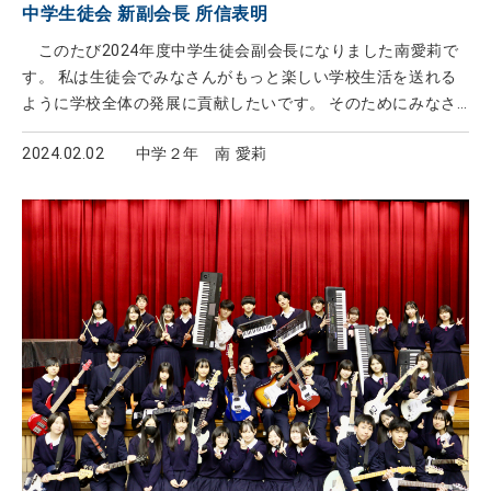
中学生徒会 新副会長 所信表明
このたび2024年度中学生徒会副会長になりました南愛莉で
す。 私は生徒会でみなさんがもっと楽しい学校生活を送れる
ように学校全体の発展に貢献したいです。 そのためにみなさ
んの声を聞きながら改善点を見つけたり物事を決めていきたい
2024.02.02
中学２年 南 愛莉
です。 そして今よりもっと楽しく、思い出に残るような学校
生活を作り上げていきます。 今までの生徒会の方々が取り組
んできたものをもっとより良いものにできるよう、さらなる高
みを目指して取り組んでいきますので1年間よろしくお願い致
します。