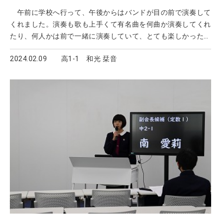
午前に学校へ行って、午後からはバンドが目の前で演奏して
くれました。演奏も歌も上手くて有名曲を何曲か演奏してくれ
たり、何人かは前で一緒に演奏していて、とても楽しかったで
す。 ※公式Instagramの記事はこちら 【動画】 現地でのラ
2024.02.09
高1‐1 和光 栞音
イブの様子