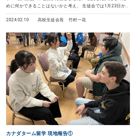
めに何かできることはないかと考え、 生徒会では1月23日から
1月26日までの4日間、募金活動を行いました。 たくさんの
2024.02.10
高校生徒会長 竹村一花
方が協力してくださり、314.581円が集まりました。 このお金
は1月29日に郵便局より石川県に義援金として送金しまし
た。 今回、校門に立って募金を集めた日はとても寒かった
ですが、 募金に協力してくださる人がたくさんいて、あたた
かな気持ちになりました。 &nb
カナダターム留学 現地報告①