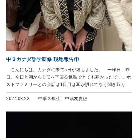
中３カナダ語学研修 現地報告①
こんにちは。カナダに来て5日が経ちました。 一昨日、昨
日、今日と朝から０℃を下回る気温でとても寒かったです。ホ
ストファミリーとの会話は1日目は耳が慣れてなく聞き取りに
くかったものの、今はだいぶ慣れて聞き取りやすくなっていま
2024.03.22
中学３年生 中筋友貴穂
す。 一昨日から、学校が始まりました。ほとんど日本の学校
と違いますが、授業はとてもおもしろく、日本に好意的な人が
たくさんいて本当に楽しく、とても充実した学校生活をおくれ
ています。 一昨日はメープルファームに行きました。そこで
はメープルについてのことを教えてもらったり、牧場で馬