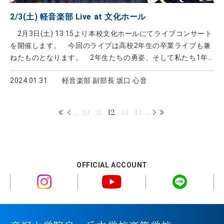
2/3(土) 軽音楽部 Live at 文化ホール
2月3日(土) 13:15より本校文化ホールにてライブコンサート
を開催します。 今回のライブは高校2年生の卒業ライブも兼
ねたものとなります。 2年生たちの勇姿、そして私たち1年
生の成長を是非ご覧ください。 軽音楽部 部員一同、心より
2024.01.31
軽音楽部 副部長 坂口 心音
お待ちしております！
...
10
11
12
13
14
...
OFFICIAL ACCOUNT