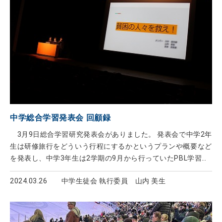
中学総合学習発表会 回顧録
3月9日総合学習研究発表会がありました。 発表会で中学2年
生は研修旅行をどういう行程にするかというプランや概要など
を発表し、中学3年生は2学期の9月から行っていたPBL学習の
代表チームの発表をしました。 PBLでは半年間週1回の授業
2024.03.26
中学生徒会 執行委員 山内 美生
が水曜日にあり、時期の前半では練習として与えられたテーマ
についてクラスの中でチームになり話し合ったり勝負したりし
ました。後半では自分たちの興味を持ったテーマに分かれ、そ
れについて実際に自分たちで考え企画していくという授業をし