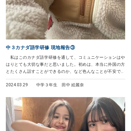
中３カナダ語学研修 現地報告③
私はこのカナダ語学研修を通して、コミュニケーションはや
はりとても大切な事だと思いました。初めは、本当に外国の方
とたくさん話すことができるのか、など色んなことが不安でし
た。しかし、私が英語を聞き取れなかった時に、ホストマザー
2024.03.29
中学３年生 田中 絵麗奈
や学校で仲良くなった友達などが、やさしく教えてくれてとて
も心強かったです。 私の学校では色んな国から留学生が来て
おり、授業を通して英語で色んな国の人と交流し、友達になれ
たのでとてもうれしかったです！ 日曜日は子供はホッケーを
しに行ったのでホストマザーと2人で食品売り場に行き、