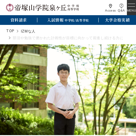
MENU
Access
Q&A
資料請求
入試情報
大学合格実績
中学校/高等学校
TOP
IZMな人
部活や勉強で磨かれた計画性が目標に向かって前進し続ける力に