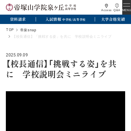
MENU
Access
Q&A
資料請求
入試情報
大学合格実績
中学校/高等学校
TOP
帝泉snap
【校長通信】「挑戦する姿」を共に 学校説明会ミニライブ
2025.09.09
【校長通信】「挑戦する姿」を共
に 学校説明会ミニライブ