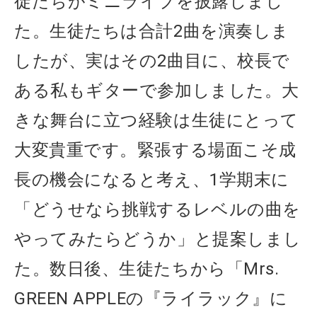
徒たちがミニライブを披露しまし
た。生徒たちは合計
2
曲を演奏しま
したが、実はその
2
曲目に、校長で
ある私もギターで参加しました。大
きな舞台に立つ経験は生徒にとって
大変貴重です。緊張する場面こそ成
長の機会になると考え、
1
学期末に
「どうせなら挑戦するレベルの曲を
やってみたらどうか」と提案しまし
た。数日後、生徒たちから「
Mrs.
GREEN APPLE
の『ライラック』に