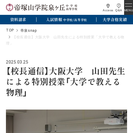
MENU
Access
Q&A
資料請求
入試情報
大学合格実績
中学校/高等学校
TOP
帝泉snap
【校長通信】大阪大学 山田先生による特別授業「大学で教える物
理」
2025.03.25
【校長通信】大阪大学 山田先生
による特別授業「大学で教える
物理」