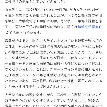
に物理学の講義をしていただきました。
山田先生は、高校3年生のときに一時的に視力を失った経験か
ら医師を志すことを断念されましたが、大学では理学部で物理
を学び、大学院では工学部に進学。その後、工学博士課程を修
了し、医学と工学の連携研究に携わり、現在は
情報科学研究科
で活躍されています。
講義が始まると、現在、大学で力を入れている研究分野の紹介
に加え、それらの研究に対する国の投資の現状、さらには海外
との競争における課題についてもお話しいただきました。さら
に、身近な例として、生徒たちが日常的に使うスマートフォン
を回転させると画面も自動的に回転する仕組みについて解説し
てくださいました。これは、スマートフォン内部に組み込まれ
た加速度センサーがバネと運動方程式を用いて加速度を求めて
いるためであり、高校物理の知識がその技術に応用されている
ことを示す具体例として紹介されました。
大学レベルの内容も交えながら、高校生にも理解しやすいよう
力学を中心にわかりやすく説明していただきました。90分の
講義は本当にあっという間で、高校物理が単なる受験科目では