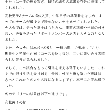
手たちは一本の襷を繋ぎ、日頃の練習の成果を存分に発揮して
くれました。
高校男子Aチームの3位入賞、中学男子の準優勝をはじめ、す
べてのチームが最後まで諦めない力走を見せてくれました。
今大会では、走った選手はもちろん、事前の準備や当日の付き
添い、声援を送ったサポートメンバーの尽力も大きな力となり
ました。
また、今大会には本校のOBも「一般の部」で出場しており、
現役生と卒業生が同じコースを駆け抜け、互いに競い合う素晴
らしい光景が見られました。
そして、この試合をもって引退を迎える選手もいました。これ
までの競技生活を乗り越え、最後に仲間と襷を繋いだ経験は、
きっとこれからの人生の糧になるはずです。本当にお疲れ様で
した。
各カテゴリーの結果は以下の通りです。
高校男子の部