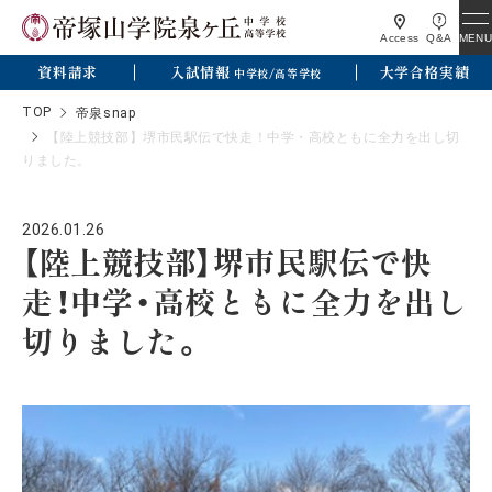
MENU
Access
Q&A
資料請求
入試情報
大学合格実績
中学校/高等学校
TOP
帝泉snap
【陸上競技部】堺市民駅伝で快走！中学・高校ともに全力を出し切
りました。
2026.01.26
【陸上競技部】堺市民駅伝で快
走！中学・高校ともに全力を出し
切りました。