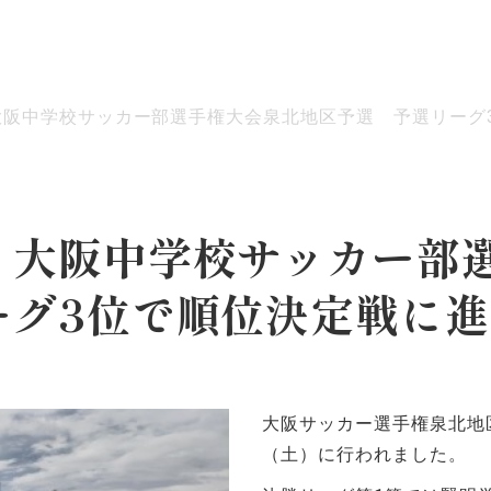
大阪中学校サッカー部選手権大会泉北地区予選 予選リーグ
ッセージ
泉ヶ丘校のめざす教育
環境・施設
あゆみ
 大阪中学校サッカー部
グ3位で順位決定戦に進
大阪サッカー選手権泉北地区
（土）に行われました。