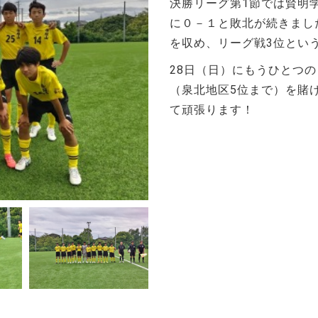
決勝リーグ第1節では賢明
に０－１と敗北が続きまし
を収め、リーグ戦3位とい
28日（日）にもうひとつ
（泉北地区5位まで）を賭
て頑張ります！