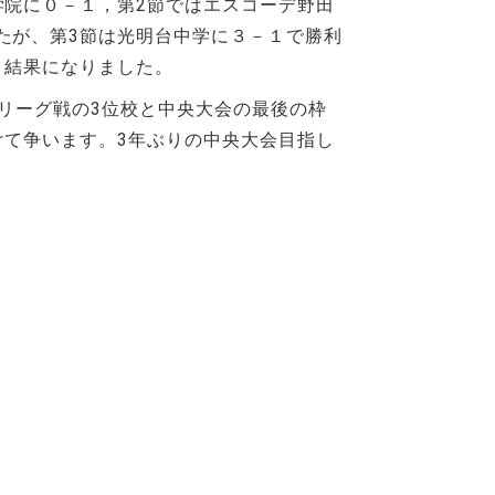
学院に０－１，第2節ではエスコーデ野田
たが、第3節は光明台中学に３－１で勝利
う結果になりました。
のリーグ戦の3位校と中央大会の最後の枠
けて争います。3年ぶりの中央大会目指し