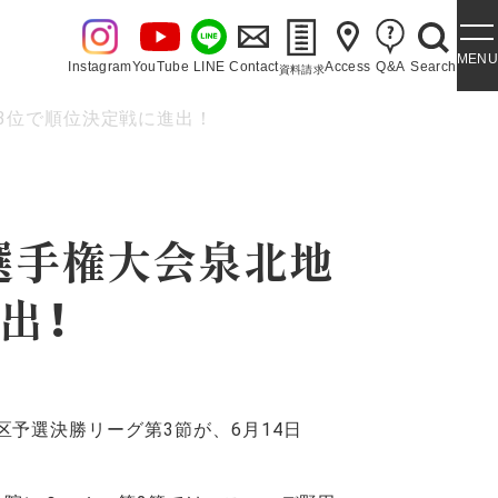
MENU
Instagram
YouTube
LINE
Contact
Access
Q&A
Search
資料請求
3位で順位決定戦に進出！
・泉ヶ丘讃歌
選手権大会泉北地
出！
予選決勝リーグ第3節が、6月14日