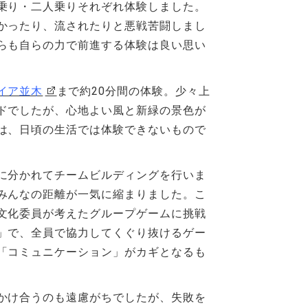
乗り・二人乗りそれぞれ体験しました。
かったり、流されたりと悪戦苦闘しまし
らも自らの力で前進する体験は良い思い
イア並木
まで約20分間の体験。少々上
ドでしたが、心地よい風と新緑の景色が
は、日頃の生活では体験できないもので
に分かれてチームビルディングを行いま
みんなの距離が一気に縮まりました。こ
文化委員が考えたグループゲームに挑戦
」で、全員で協力してくぐり抜けるゲー
「コミュニケーション」がカギとなるも
かけ合うのも遠慮がちでしたが、失敗を