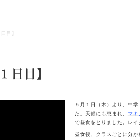
１日目】
ッセージ
泉ヶ丘校のめざす教育
環境・施設
あゆみ
１日目】
５月１日（木）より、中学
た。天候にも恵まれ、
マキ
で昼食をとりました。レイ
昼食後、クラスごとに分か