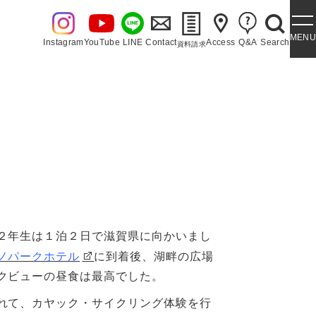
MENU
Instagram
YouTube
LINE
Contact
Access
Q&A
Search
資料請求
・泉ヶ丘讃歌
２年生は１泊２日で滋賀県に向かいまし
ノパークホテル
に到着後、湖畔の広場
クビューの昼食は最高でした。
れて、カヤック・サイクリング体験を行