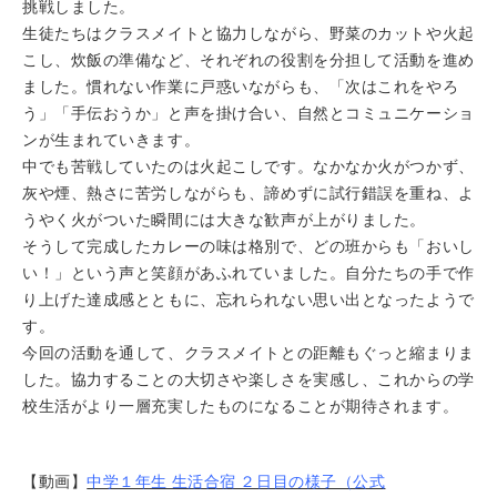
挑戦しました。
生徒たちはクラスメイトと協力しながら、野菜のカットや火起
こし、炊飯の準備など、それぞれの役割を分担して活動を進め
ました。慣れない作業に戸惑いながらも、「次はこれをやろ
う」「手伝おうか」と声を掛け合い、自然とコミュニケーショ
ンが生まれていきます。
中でも苦戦していたのは火起こしです。なかなか火がつかず、
灰や煙、熱さに苦労しながらも、諦めずに試行錯誤を重ね、よ
うやく火がついた瞬間には大きな歓声が上がりました。
そうして完成したカレーの味は格別で、どの班からも「おいし
い！」という声と笑顔があふれていました。自分たちの手で作
り上げた達成感とともに、忘れられない思い出となったようで
す。
今回の活動を通して、クラスメイトとの距離もぐっと縮まりま
した。協力することの大切さや楽しさを実感し、これからの学
校生活がより一層充実したものになることが期待されます。
【動画】
中学１年生 生活合宿 ２日目の様子（公式