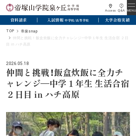
MENU
Access
Q&A
資料請求
入試情報
大学合格実績
中学校/高等学校
TOP
帝泉snap
仲間と挑戦！飯盒炊飯に全力チャレンジ―中学１年生 生活合宿 ２日
目 in ハチ高原
2026.05.18
仲間と挑戦！飯盒炊飯に全力チ
ャレンジ―中学１年生 生活合宿
２日目 in ハチ高原