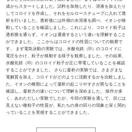
成からスタートしました。試料を加熱したり、溶液を加えたり
してコロイドを作成し、それをセルロースチューブに入れて透
析を行いました。透析後には外側の水溶液を調べ、イオンが移
動していることを確認しました。これにより、コロイド粒子は
透析膜を通らず、イオンは通過するという違いを理解すること
ができました。 ここからはコロイドの性質についての観察で
す。 まず電気泳動の実験では、水酸化鉄（Ⅲ）のコロイドに
電圧をかけ、粒子が移動する様子を観察しました。その結果、
水酸化鉄（Ⅲ）のコロイド粒子が正に帯電していることを確認
することができました。 さらに凝析の実験では、さまざまな
電解質を加え、コロイドがどのように沈殿するかを比較しまし
た。イオンの種類によって凝析の起こりやすさが異なることを
確認し、凝析力の違いについて理解を深めました。 操作が多
く、あわただしい実験でしたが、今回の実験を通して、目には
見えない微粒子の性質が、私たちの身の回りの現象と深く関わ
っていることを実感することができました。