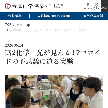
MENU
Access
Q&A
資料請求
入試情報
大学合格実績
中学校/高等学校
TOP
帝泉snap
高2化学 光が見える！？コロイドの不思議に迫る実験
2026.06.24
高2化学 光が見える！？コロイ
ドの不思議に迫る実験