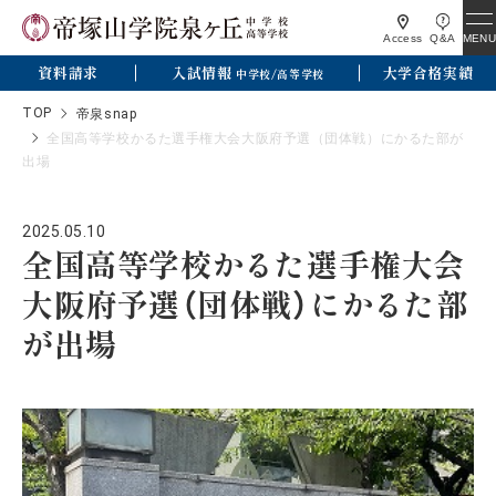
MENU
Access
Q&A
資料請求
入試情報
大学合格実績
中学校/高等学校
TOP
帝泉snap
全国高等学校かるた選手権大会大阪府予選（団体戦）にかるた部が
出場
2025.05.10
全国高等学校かるた選手権大会
大阪府予選（団体戦）にかるた部
が出場