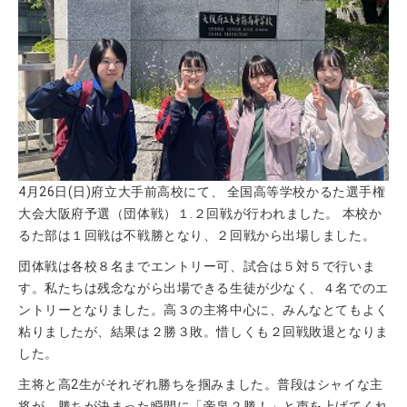
4月26日(日)府立大手前高校にて、 全国高等学校かるた選手権
大会大阪府予選（団体戦）１.２回戦が行われました。 本校か
るた部は１回戦は不戦勝となり、２回戦から出場しました。
団体戦は各校８名までエントリー可、試合は５対５で行いま
す。私たちは残念ながら出場できる生徒が少なく、４名でのエ
ントリーとなりました。高３の主将中心に、みんなとてもよく
粘りましたが、結果は２勝３敗。惜しくも２回戦敗退となりま
した。
主将と高2生がそれぞれ勝ちを掴みました。普段はシャイな主
将が、勝ちが決まった瞬間に「帝泉２勝！」と声を上げてくれ