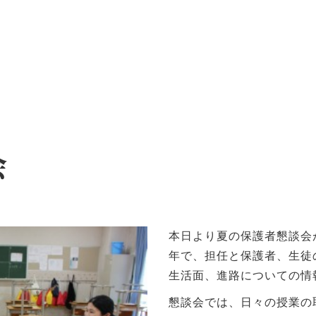
ッセージ
泉ヶ丘校のめざす教育
環境・施設
あゆみ
会
本日より夏の保護者懇談会
年で、担任と保護者、生徒
生活面、進路についての情
懇談会では、日々の授業の