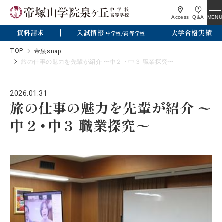
MENU
Access
Q&A
資料請求
入試情報
大学合格実績
中学校/高等学校
TOP
帝泉snap
旅の仕事の魅力を先輩が紹介 〜中２・中３ 職業探究〜
2026.01.31
旅の仕事の魅力を先輩が紹介 〜
中２・中３ 職業探究〜