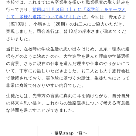
本校では、これまでにも卒業生を招いた職業探究の取り組みを
行っており、
前回は11月８日（土）に「薬学部」をテーマと
して、多様な進路について学びました
。今回は、野元さま
（際10期）、小嶋さま（28期）のお二人にご協力いただき、
実現しました。司会進行は、普13期の岸本さまが務めてくだ
さいました。
当日は、在校時の学校生活の思い出をはじめ、文系・理系の選
択をどのように決めたのか、大学進学を選んだ理由や学部選択
の背景、さらに現在の仕事を選んだ理由や仕事のやりがいにつ
いて、丁寧にお話しいただきました。お二人とも大手旅行会社
で活躍されており、実体験に基づくお話は、生徒たちにとって
非常に身近で分かりやすい内容でした。
生徒たちは、先輩方の言葉に真剣に耳を傾けながら、自分自身
の将来を思い描き、これからの進路選択について考える有意義
な時間を過ごすことができました。
帝泉snap一覧へ