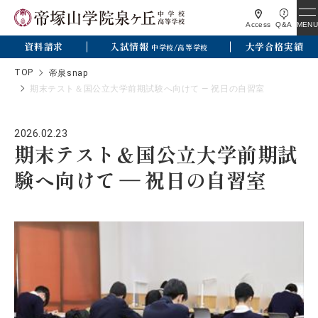
MENU
Access
Q&A
資料請求
入試情報
大学合格実績
中学校/高等学校
TOP
帝泉snap
期末テスト＆国公立大学前期試験へ向けて ― 祝日の自習室
2026.02.23
期末テスト＆国公立大学前期試
験へ向けて ― 祝日の自習室