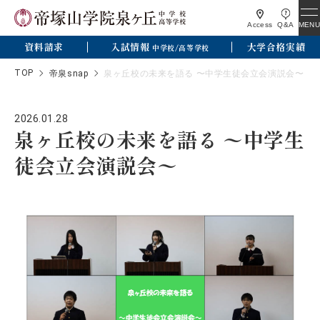
MENU
Access
Q&A
資料請求
入試情報
大学合格実績
中学校/高等学校
TOP
帝泉snap
泉ヶ丘校の未来を語る 〜中学生徒会立会演説会〜
2026.01.28
泉ヶ丘校の未来を語る 〜中学生
徒会立会演説会〜