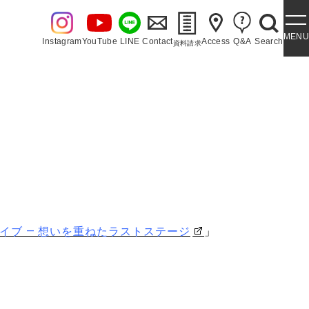
MENU
Instagram
YouTube
LINE
Contact
Access
Q&A
Search
資料請求
・泉ヶ丘讃歌
イブ ― 想いを重ねたラストステージ
」