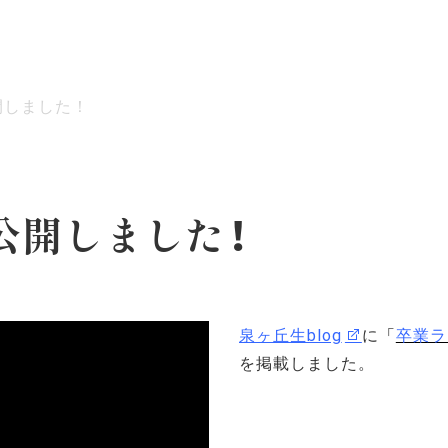
開しました！
ッセージ
泉ヶ丘校のめざす教育
環境・施設
あゆみ
を公開しました！
泉ヶ丘生blog
に
「
卒業ラ
を
掲載しました。