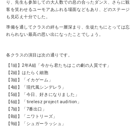
り、先生も参加しての大人数での息の合ったダンス、さらに観
客を笑わせるユーモアあふれる場面などもあり、どのステージ
も見応え十分でした。
準備を通してクラスの絆も一層深まり、生徒たちにとっては忘
れられない最高の思い出になったことでしょう。
各クラスの演目は次の通りです。
【1組】2年A組「今から君たちはこの劇の人質です」
【2組】はたらく細胞
【3組】「イカゲーム」
【4組】「現代風シンデレラ」
【5組】「今日、好きになりました」
【6組】「tirelesz project audition」
【7組】「7番出口」
【8組】「ニワトリーズ」
【9組】「シュガーラッシュ」