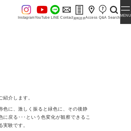
MENU
Instagram
YouTube
LINE
Contact
Access
Q&A
Search
資料請求
・泉ヶ丘讃歌
ご紹介します。
赤色に、激しく振ると緑色に、その後静
色に戻る･･･という色変化が観察できるこ
る実験です。