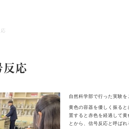
反応
ッセージ
泉ヶ丘校のめざす教育
環境・施設
あゆみ
号反応
自然科学部で行った実験を
黄色の容器を優しく振ると
置すると赤色を経過して黄
とから、信号反応と呼ばれ