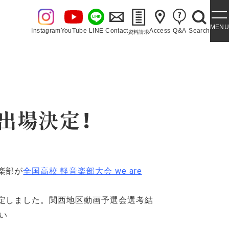
MENU
Instagram
YouTube
LINE
Contact
Access
Q&A
Search
資料請求
・泉ヶ丘讃歌
出場決定！
楽部が
全国高校 軽音楽部大会 we are
定しました。関西地区動画予選会選考結
い