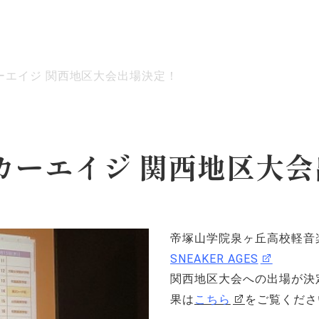
ーエイジ 関西地区大会出場決定！
ッセージ
泉ヶ丘校のめざす教育
環境・施設
あゆみ
カーエイジ 関西地区大会
帝塚山学院泉ヶ丘高校軽音
SNEAKER AGES
関西地区大会への出場が決
果は
こちら
をご覧くださ