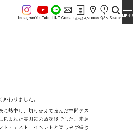
MENU
Instagram
YouTube
LINE
Contact
Access
Q&A
Search
資料請求
・泉ヶ丘讃歌
く終わりました。
祭に熱中し、切り替えて臨んだ中間テス
に包まれた雰囲気の放課後でした。来週
ント・テスト・イベントと楽しみが続き