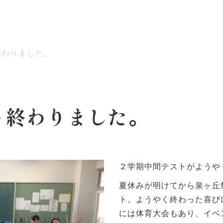
終わりました。
ッセージ
泉ヶ丘校のめざす教育
環境・施設
あゆみ
ト終わりました。
２学期中間テストがようや
夏休みが明けてから泉ヶ丘
ト。ようやく終わった喜び
には体育大会もあり、イベ