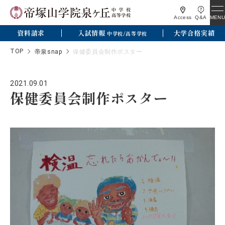
MENU
Access
Q&A
資料請求
入試情報
大学合格実績
中学校/高等学校
TOP
帝泉snap
保健委員会制作ポスター
2021.09.01
保健委員会制作ポスター