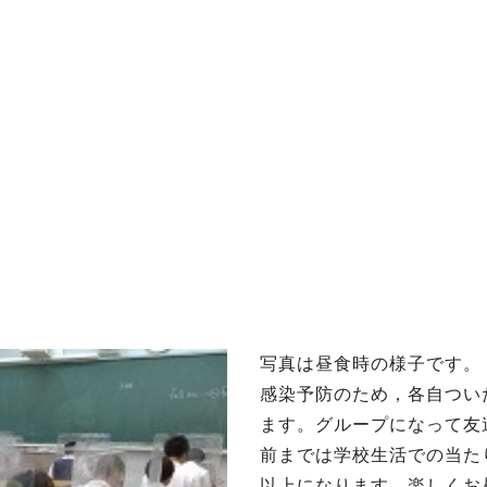
ッセージ
泉ヶ丘校のめざす教育
環境・施設
あゆみ
写真は昼食時の様子です。
感染予防のため，各自つい
ます。グループになって友
前までは学校生活での当た
以上になります。楽しくお