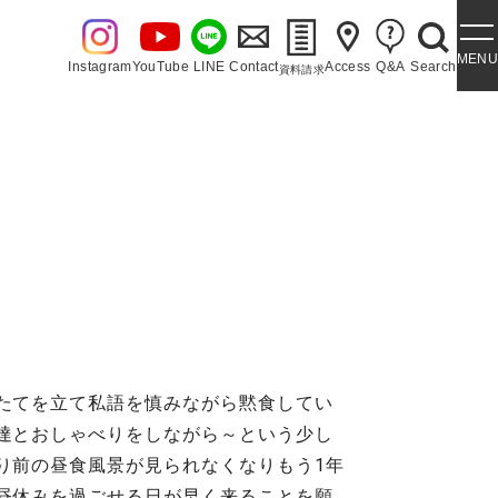
MENU
Instagram
YouTube
LINE
Contact
Access
Q&A
Search
資料請求
・泉ヶ丘讃歌
たてを立て私語を慎みながら黙食してい
達とおしゃべりをしながら～という少し
り前の昼食風景が見られなくなりもう1年
昼休みを過ごせる日が早く来ることを願