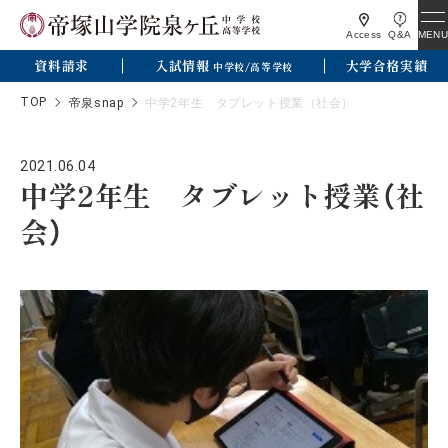
MENU
Access
Q&A
資料請求
入試情報
大学合格実績
中学校/高等学校
TOP
帝泉snap
中学2年生 タブレット授業（社会）
2021.06.04
中学2年生 タブレット授業（社
会）