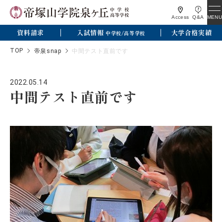
MENU
Access
Q&A
資料請求
入試情報
大学合格実績
中学校/高等学校
TOP
帝泉snap
中間テスト直前です
2022.05.14
中間テスト直前です