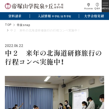
MENU
Access
Q&A
資料請求
入試情報
大学合格実績
中学校/高等学校
TOP
帝泉snap
中２ 来年の北海道研修旅行の行程コンペ実施中！
2022.06.22
中２ 来年の北海道研修旅行の
行程コンペ実施中！