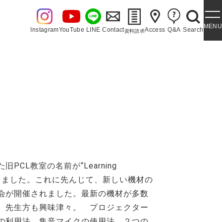
MENU
Instagram
YouTube
LINE
Contact
Access
Q&A
Search
資料請求
・泉ヶ丘讃歌
CL教室の名前が“Learning
決まりました。これに先んじて、新しい機材の
会が開催されました。最新の機材が多数
、先生方も興味津々。 プロジェクター
の利用法、集音マイクの使用法、２つの