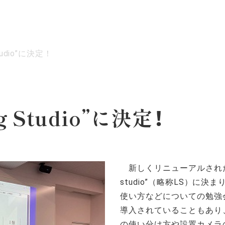
tudio”に決定！
ッセージ
泉ヶ丘校のめざす教育
環境・施設
あゆみ
g Studio”に決定！
新しくリニューアルされた旧P
studio”（略称LS）に
使い方などについての勉強
導入されていることもあり
の使い分け方や設置カメラ