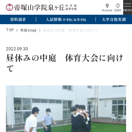
MENU
Access
Q&A
資料請求
入試情報
大学合格実績
中学校/高等学校
TOP
帝泉snap
昼休みの中庭 体育大会に向けて
2022.09.30
昼休みの中庭 体育大会に向け
て