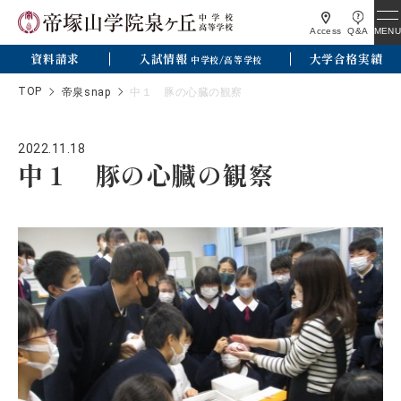
MENU
Access
Q&A
資料請求
入試情報
大学合格実績
中学校/高等学校
TOP
帝泉snap
中１ 豚の心臓の観察
2022.11.18
中１ 豚の心臓の観察