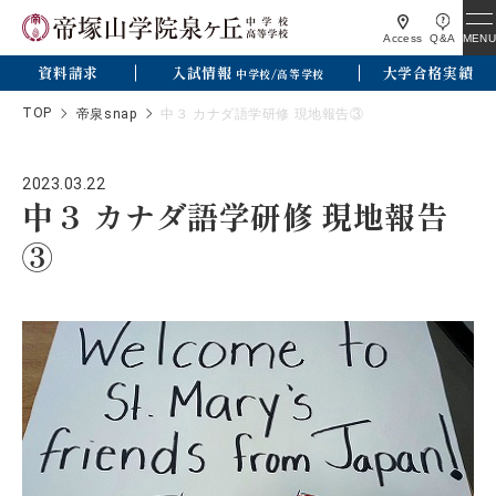
MENU
Access
Q&A
資料請求
入試情報
大学合格実績
中学校/高等学校
TOP
帝泉snap
中３ カナダ語学研修 現地報告③
2023.03.22
中３ カナダ語学研修 現地報告
③