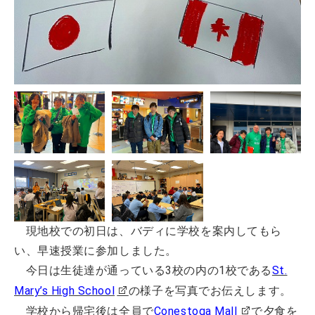
現地校での初日は、バディに学校を案内してもら
い、早速授業に参加しました。
今日は生徒達が通っている3校の内の1校である
St.
Mary’s High School
の様子を写真でお伝えします。
学校から帰宅後は全員で
Conestoga Mall
で夕食を