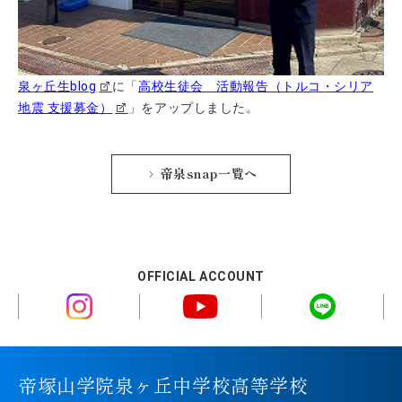
泉ヶ丘生blog
に「
高校生徒会 活動報告（トルコ・シリア
地震 支援募金）
」をアップしました。
帝泉snap一覧へ
OFFICIAL ACCOUNT
帝塚山学院泉ヶ丘中学校高等学校