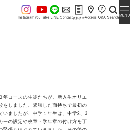
MENU
Instagram
YouTube
LINE
Contact
Access
Q&A
Search
資料請求
・泉ヶ丘讃歌
３年コースの生徒たちが、新入生オリエ
校をしました。緊張した面持ちで最初の
ていましたが、中学１年生は、中学2、3
カーの設定や校章・学年章の付け方を丁
つ緊張もほぐれていきました。その後の