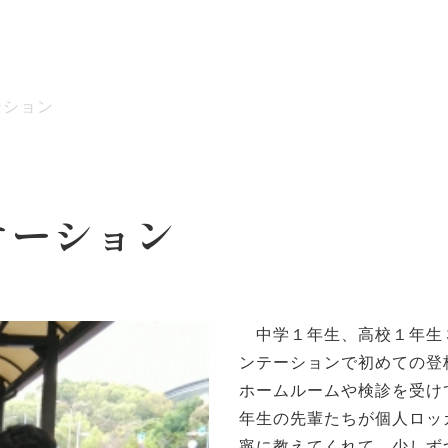
ーション
ッセージ
泉ヶ丘校のめざす教育
環境・施設
あゆみ
テーション
中学１年生、高校１年生
ンテーションで初めての登
ホームルームや検診を受け
年生の先輩たちが個人ロッ
寧に教えてくれて、少しず