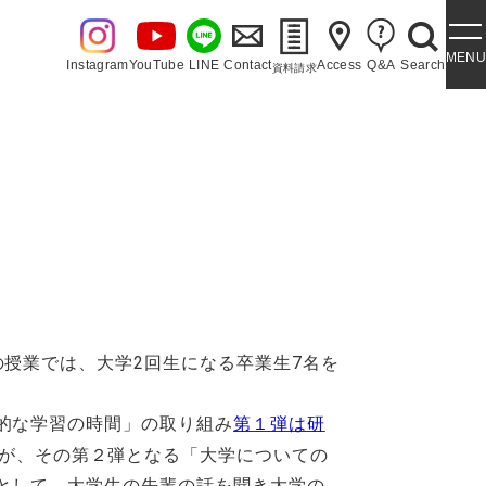
MENU
Instagram
YouTube
LINE
Contact
Access
Q&A
Search
資料請求
・泉ヶ丘讃歌
授業では、大学2回生になる卒業生7名を
的な学習の時間」の取り組み
第１弾は研
が、その第２弾となる「大学についての
として、大学生の先輩の話を聞き大学の