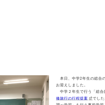
ッセージ
泉ヶ丘校のめざす教育
環境・施設
あゆみ
本日、中学2年生の総合の
お迎えしました。
中学２年生で行う「総合
修旅行の行程提案
でした
調べ学習」を行う事前学習